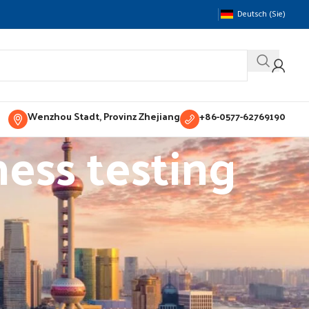
Deutsch (Sie)
Wenzhou Stadt, Provinz Zhejiang
+86-0577-62769190
ness testing