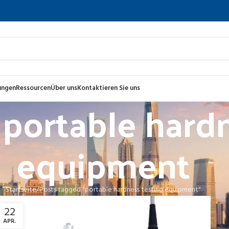
ungen
Ressourcen
Über uns
Kontaktieren Sie uns
 portable hard
equipment
Startseite
Posts tagged "portable hardness testing equipment"
22
APR.