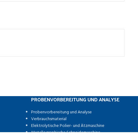
PROBENVORBEREITUNG UND ANALYSE
Probenvorbereitung und Analyse
Verbrauchsmaterial
Elektrolytische Polier- und Ätzmaschine
Metallographische Schneidemaschine