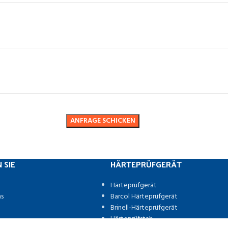
 SIE
HÄRTEPRÜFGERÄT
Härteprüfgerät
ns
Barcol Härteprüfgerät
Brinell-Härteprüfgerät
Härteprüfstab